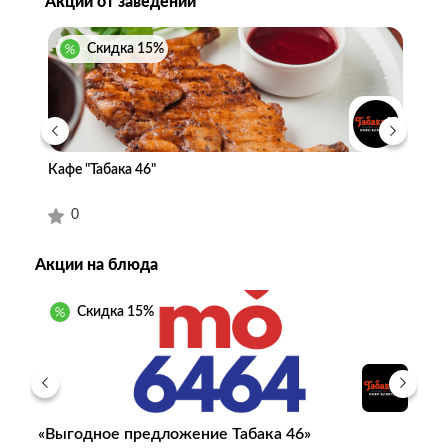
Акции от заведений
Скидка
15
%
Кафе "Табака 46"
Кафе
0
0
Акции на блюда
Скидка
15
%
«Выгодное предложение Табака 46»
«В