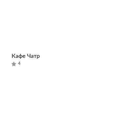
Кафе Чатр
4