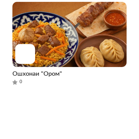
Ошхонаи "Ором"
0