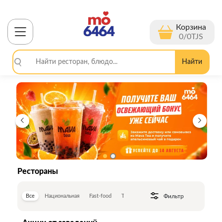
Корзина
0
/
0
TJS
Найти
Рестораны
Ещё
Фильтр
Все
Национальная
Fast-food
Турецкая