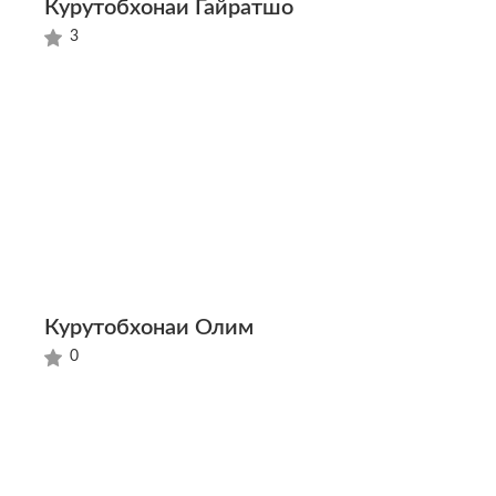
Курутобхонаи Гайратшо
3
Курутобхонаи Олим
0