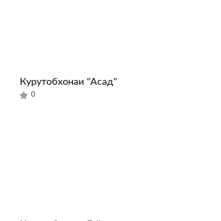
Курутобхонаи "Асад"
0