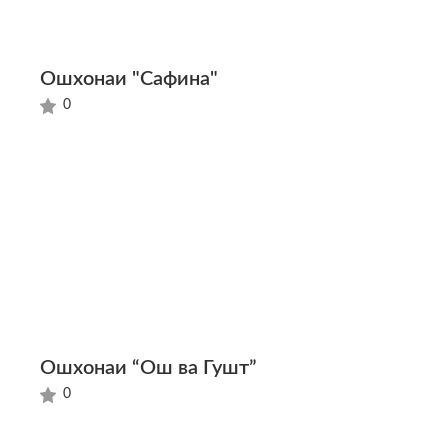
Ошхонаи "Сафина"
0
Ошхонаи “Ош ва Гушт”
0