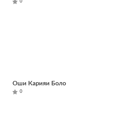
0
Оши Карияи Боло
0