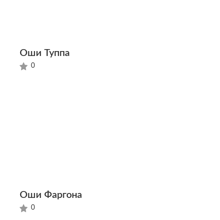
Оши Туппа
0
Оши Фаргона
0