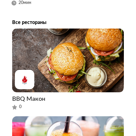
20
мин
Все рестораны
BBQ Макон
0